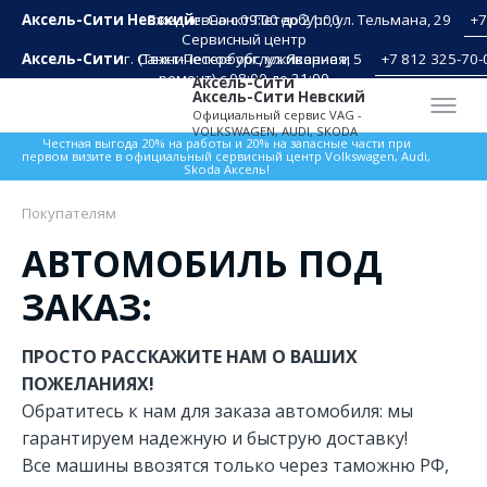
Аксель-Сити Невский
Ежедневно с 09:00 до 21:00
г. Санкт-Петербург, ул. Тельмана, 29
+7
Сервисный центр
Аксель-Сити
г. Санкт-Петербург, ул. Якорная, 5
(Техническое обслуживание и
+7 812 325-70-
ремонт) с 08:00 до 21:00
Аксель-Сити
Аксель-Сити Невский
Официальный сервис VAG -
VOLKSWAGEN, AUDI, SKODA
Честная выгода 20% на работы и 20% на запасные части при
первом визите в официальный сервисный центр Volkswagen, Audi,
Skoda Аксель!
Покупателям
АВТОМОБИЛЬ ПОД
ЗАКАЗ:
ПРОСТО РАССКАЖИТЕ НАМ О ВАШИХ
ПОЖЕЛАНИЯХ!
Обратитесь к нам для заказа автомобиля: мы
гарантируем надежную и быструю доставку!
Все машины ввозятся только через таможню РФ,