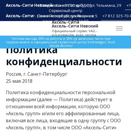
Аксель-Сити Невский
Ежедневно с 09:00 до 21:00
г. Санкт-Петербург, ул. Тельмана, 29
+7
Сервисный центр
Аксель-Сити
г. Санкт-Петербург, ул. Якорная, 5
(Техническое обслуживание и
+7 812 325-70-
ремонт) с 08:00 до 21:00
Аксель-Сити
Аксель-Сити Невский
Официальный сервис VAG -
VOLKSWAGEN, AUDI, SKODA
Честная выгода 20% на работы и 20% на запасные части при
первом визите в официальный сервисный центр Volkswagen, Audi,
Политика
Skoda Аксель!
конфиденциальности
Россия, г. Санкт-Петербург
25 мая 2018
Политика конфиденциальности персональной
информации (далее — Политика) действует в
отношении всей информации, которую ООО
«Аксель групп» и/или его аффилированные лица,
включая все лица, входящие в одну группу с ООО
«Аксель групп», в том числе ООО «Аксель-Сити»