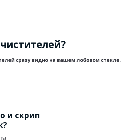
очистителей?
ителей сразу видно на вашем лобовом стекле.
о и скрип
к?
ть!