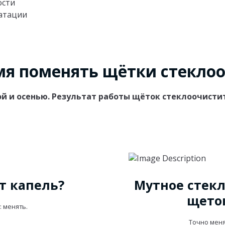
ости
уатации
мя поменять щётки стекло
ной и осенью. Результат работы щёток стеклоочист
т капель?
Мутное стекл
щето
: менять.
Точно меня