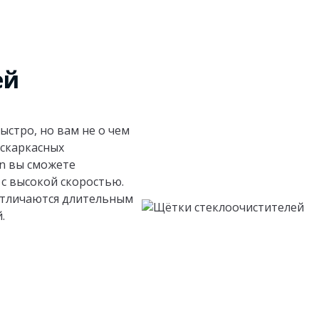
ей
ыстро, но вам не о чем
ескаркасных
n вы сможете
с высокой скоростью.
 отличаются длительным
.