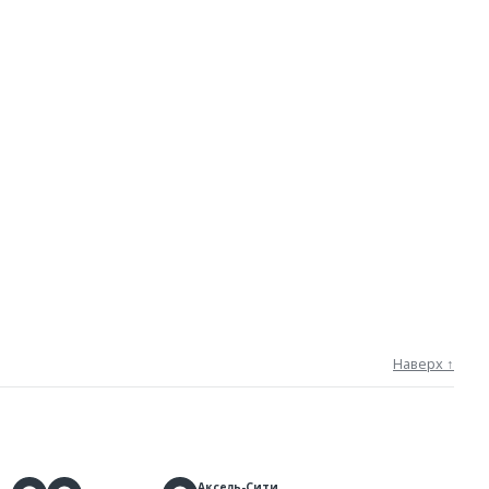
Наверх ↑
Аксель-Сити