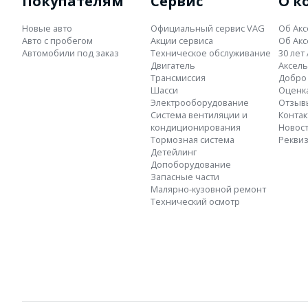
Покупателям
Сервис
О к
Новые авто
Официальный сервис VAG
Об Акс
Авто с пробегом
Акции сервиса
Об Акс
Автомобили под заказ
Техническое обслуживание
30 лет
Двигатель
Аксель
Трансмиссия
Добро 
Шасси
Оценка
Электрооборудование
Отзыв
Система вентиляции и
Конта
кондиционирования
Новос
Тормозная система
Рекви
Детейлинг
Допоборудование
Запасные части
Малярно-кузовной ремонт
Технический осмотр