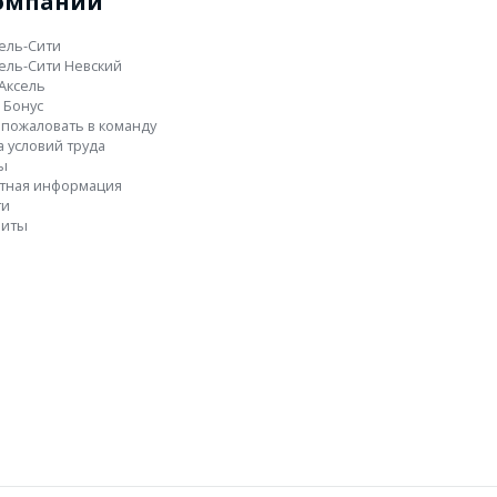
омпании
ель-Сити
ель-Сити Невский
 Аксель
 Бонус
пожаловать в команду
 условий труда
ы
ктная информация
ти
зиты