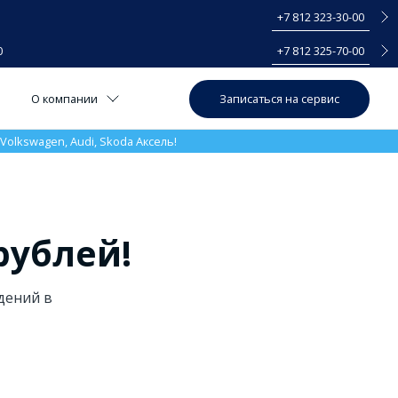
+7 812 323-30-00
0
+7 812 325-70-00
Записаться на сервис
О компании
olkswagen, Audi, Skoda Аксель!
рублей!
дений в