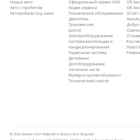
Новые авто
Официальный сервис VAG
Об Акс
Авто с пробегом
Акции сервиса
Об Акс
Автомобили под заказ
Техническое обслуживание
30 лет
Двигатель
Аксель
Трансмиссия
Добро 
Шасси
Оценка
Электрооборудование
Отзыв
Система вентиляции и
Конта
кондиционирования
Новос
Тормозная система
Рекви
Детейлинг
Допоборудование
Запасные части
Малярно-кузовной ремонт
Технический осмотр
© 2026 Аксель-Сити Невский и Аксель-Сити Якорная