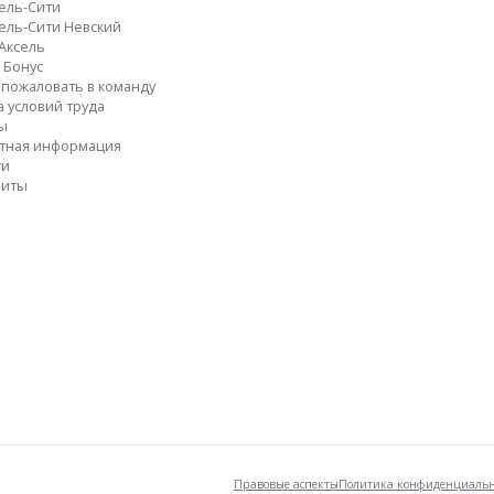
ель-Сити
ель-Сити Невский
 Аксель
 Бонус
пожаловать в команду
 условий труда
ы
ктная информация
ти
зиты
Правовые аспекты
Политика конфиденциальн