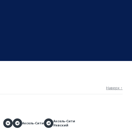
Наверх ↑
Аксель-Сити
Аксель-Сити
Невский