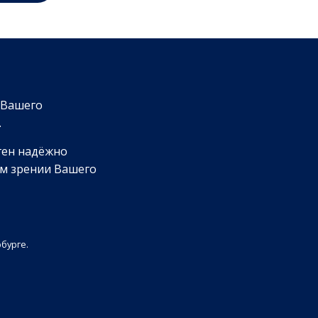
 Вашего
.
ген надёжно
ом зрении Вашего
бурге.