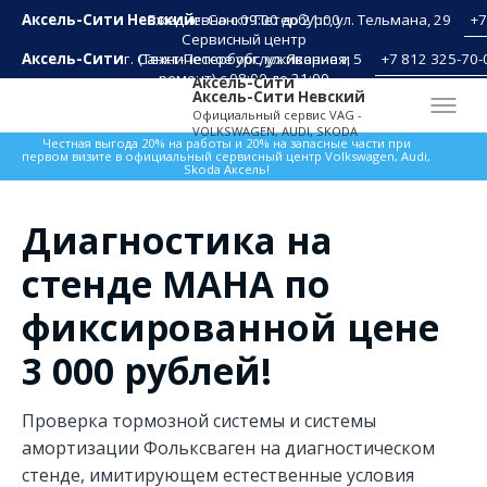
Аксель-Сити Невский
Ежедневно с 09:00 до 21:00
г. Санкт-Петербург, ул. Тельмана, 29
+7
Сервисный центр
Аксель-Сити
г. Санкт-Петербург, ул. Якорная, 5
(Техническое обслуживание и
+7 812 325-70-
ремонт) с 08:00 до 21:00
Аксель-Сити
Аксель-Сити Невский
Официальный сервис VAG -
VOLKSWAGEN, AUDI, SKODA
Честная выгода 20% на работы и 20% на запасные части при
первом визите в официальный сервисный центр Volkswagen, Audi,
Skoda Аксель!
Диагностика на
стенде МАНА по
фиксированной цене
3 000 рублей!
Проверка тормозной системы и системы
амортизации Фольксваген на диагностическом
стенде, имитирующем естественные условия