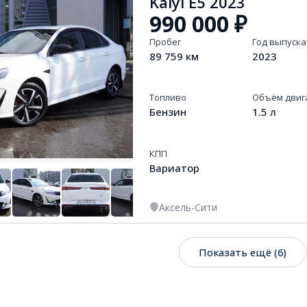
Kaiyi E5 2023
990 000
₽
Пробег
Год выпуска
89 759 км
2023
Топливо
Объём двиг
Бензин
1.5 л
КПП
Вариатор
Аксель-Сити
+
13
Показать ещё (6)