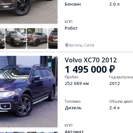
Бензин
2.0 л
КПП
Робот
Аксель-Сити
+
13
Volvo XC70 2012
1 495 000
₽
Пробег
Год выпуска
252 669 км
2012
Топливо
Объём двиг
Дизель
2.4 л
КПП
Автомат