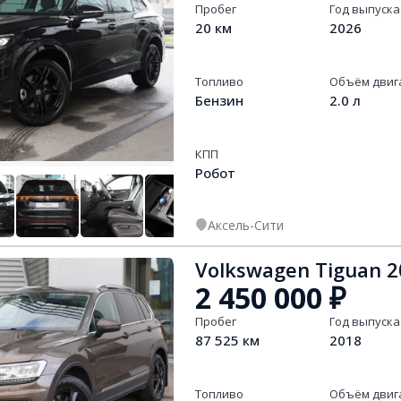
Пробег
Год выпуска
20 км
2026
Топливо
Объём двиг
Бензин
2.0 л
КПП
Робот
Аксель-Сити
+
13
Volkswagen Tiguan 2
2 450 000
₽
Пробег
Год выпуска
87 525 км
2018
Топливо
Объём двиг