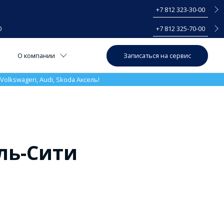
+7 812 323-30-00
0
+7 812 325-70-00
Записаться на сервис
О компании
olkswagen, Audi, Skoda Аксель!
ль-Сити