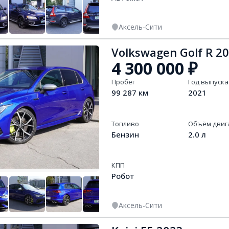
Аксель-Сити
+
13
Volkswagen Golf R 2
4 300 000
₽
Пробег
Год выпуска
99 287 км
2021
Топливо
Объём двиг
Бензин
2.0 л
КПП
Робот
Аксель-Сити
+
13