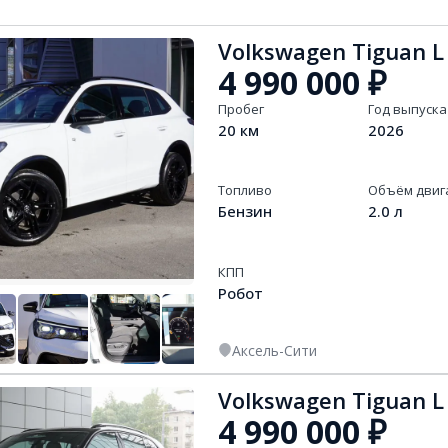
Volkswagen Tiguan L
4 990 000
₽
Пробег
Год выпуска
20 км
2026
Топливо
Объём двиг
Бензин
2.0 л
КПП
Робот
Аксель-Сити
+
13
Volkswagen Tiguan L
4 990 000
₽